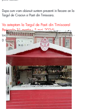
Dupa cum v-am obisnuit suntem prezenti in fiecare an la
Targul de Craciun si Pasti din Timisoara
.
Va asteptam la
Targu
l de Pasti din Timiso
ara!
Perioada 31
martie - 5 mai 2024!
Locatie: Piata Libertatii
Pr
ogram: L - V: 12:00 - 21:00; S -
D 10:00 - 22:00