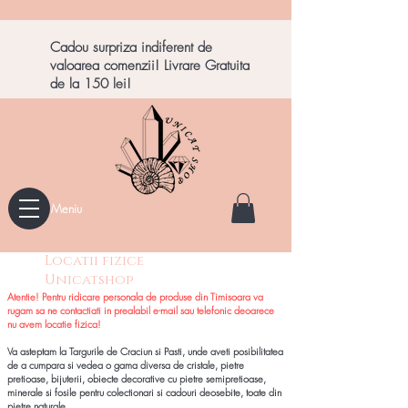
Cadou surpriza indiferent de
valoarea comenzii! Livrare Gratuita
de la 150 lei!
Meniu
Locatii fizice
Unicatshop
Atentie! Pentru ridicare personala de produse din Timisoara va
rugam sa ne contactiati in prealabil e-mail sau telefonic deoarece
nu avem locatie fizica!
Va asteptam la Targurile de Craciun si Pasti, unde aveti posibilitatea
de a cumpara si vedea o gama diversa
de cristale, pietre
pretioase, bijuterii, obiecte decorative cu pietre semipretioase,
minerale si fosile pentru colectionari si cadouri deosebite, toate din
pietre nat
urale.