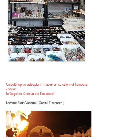
UnicatShop va asteapta si in acest an cu cele mai frumoase
cadouri
la Targul de Craciun din Timisoara!
Locatie: Piata Victoriei (Centrul Timisoarei)