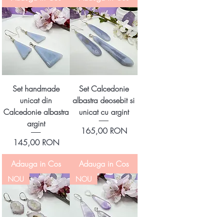
Set handmade
Set Calcedonie
unicat din
albastra deosebit si
Calcedonie albastra
unicat cu argint
argint
Preț
165,00 RON
Preț
145,00 RON
Adauga in Cos
Adauga in Cos
NOU
NOU