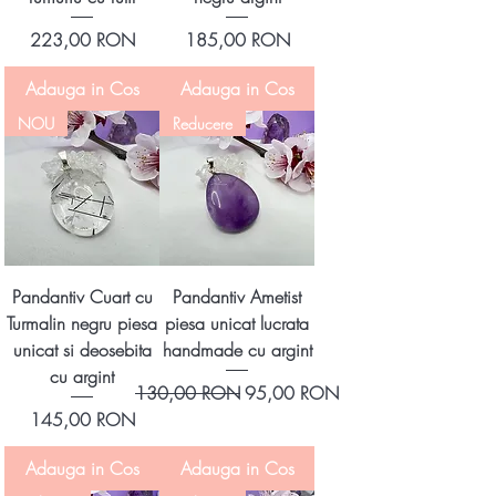
Preț
Preț
223,00 RON
185,00 RON
Adauga in Cos
Adauga in Cos
NOU
Reducere
Pandantiv Cuart cu
Pandantiv Ametist
Turmalin negru piesa
piesa unicat lucrata
unicat si deosebita
handmade cu argint
cu argint
Preț normal
Preț redus
130,00 RON
95,00 RON
Preț
145,00 RON
Adauga in Cos
Adauga in Cos