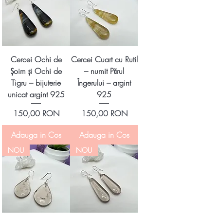
Cercei Ochi de
Cercei Cuart cu Rutil
Șoim și Ochi de
– numit Părul
Tigru – bijuterie
Îngerului – argint
unicat argint 925
925
Preț
Preț
150,00 RON
150,00 RON
Adauga in Cos
Adauga in Cos
NOU
NOU