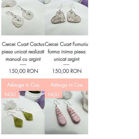
Cercei Cuart Cactus
Cercei Cuart Fumuriu
piesa unicat realizati
forma inima piesa
manual cu argint
unicat argint
Preț
Preț
150,00 RON
150,00 RON
Adauga in Cos
Adauga in Cos
NOU
NOU