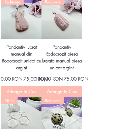
Reducere
Reducere
Pandantiv lucrat
Pandantiv
manual din
Rodocrozit piesa
Rodocrozit unicat cu
lucrata manual piesa
argint
unicat argint
eț normal
Preț redus
Preț normal
Preț redus
10,00 RON
75,00 RON
110,00 RON
75,00 RON
Adauga in Cos
Adauga in Cos
NOU
Reducere