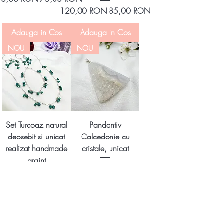
Preț normal
Preț redus
120,00 RON
85,00 RON
Adauga in Cos
Adauga in Cos
NOU
NOU
Set Turcoaz natural
Pandantiv
deosebit si unicat
Calcedonie cu
realizat handmade
cristale, unicat
argint
Preț
160,00 RON
Preț
620,00 RON
Adauga in Cos
Stoc epuizat
NOU
NOU