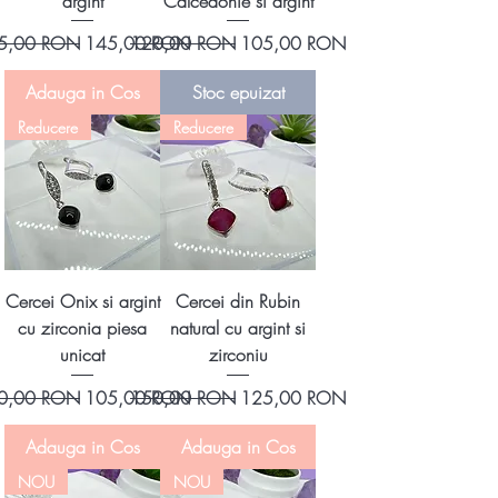
argint
Calcedonie si argint
ț normal
Preț redus
Preț normal
Preț redus
5,00 RON
145,00 RON
120,00 RON
105,00 RON
Adauga in Cos
Stoc epuizat
Reducere
Reducere
Cercei Onix si argint
Cercei din Rubin
cu zirconia piesa
natural cu argint si
unicat
zirconiu
ț normal
Preț redus
Preț normal
Preț redus
0,00 RON
105,00 RON
150,00 RON
125,00 RON
Adauga in Cos
Adauga in Cos
NOU
NOU