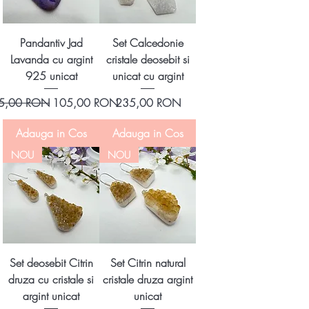
Pandantiv Jad
Set Calcedonie
Lavanda cu argint
cristale deosebit si
925 unicat
unicat cu argint
ț normal
Preț redus
Preț
5,00 RON
105,00 RON
235,00 RON
Adauga in Cos
Adauga in Cos
NOU
NOU
Set deosebit Citrin
Set Citrin natural
druza cu cristale si
cristale druza argint
argint unicat
unicat