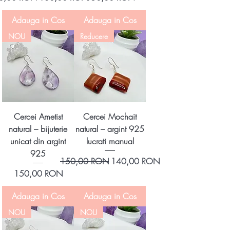
Adauga in Cos
Adauga in Cos
NOU
Reducere
Cercei Ametist
Cercei Mochait
natural – bijuterie
natural – argint 925
unicat din argint
lucrati manual
925
Preț normal
Preț redus
150,00 RON
140,00 RON
Preț
150,00 RON
Adauga in Cos
Adauga in Cos
NOU
NOU