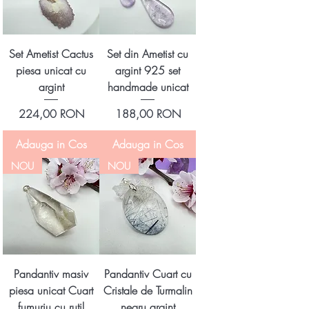
Set Ametist Cactus
Set din Ametist cu
piesa unicat cu
argint 925 set
argint
handmade unicat
Preț
Preț
224,00 RON
188,00 RON
Adauga in Cos
Adauga in Cos
NOU
NOU
Pandantiv masiv
Pandantiv Cuart cu
piesa unicat Cuart
Cristale de Turmalin
fumuriu cu rutil
negru argint