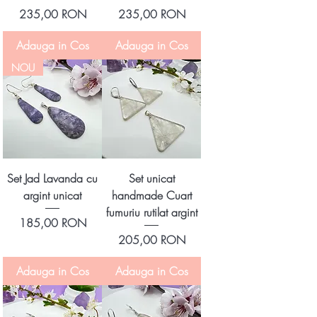
Preț
Preț
235,00 RON
235,00 RON
Adauga in Cos
Adauga in Cos
NOU
Set Jad Lavanda cu
Set unicat
argint unicat
handmade Cuart
fumuriu rutilat argint
Preț
185,00 RON
Preț
205,00 RON
Adauga in Cos
Adauga in Cos