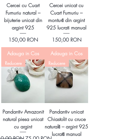
Cercei cu Cuart
Cercei unicat cu
Fumuriu natural –
Cuart Fumuriu –
bijuterie unicat din
montură din argint
argint 925
925 lucrati manual
Preț
Preț
150,00 RON
150,00 RON
Adauga in Cos
Adauga in Cos
Reducere
Reducere
Pandantiv Amazonit
Pandantiv unicat
natural piesa unicat
Chiastolit cu cruce
cu argint
naturală – argint 925
lucrată manual
eț normal
Preț redus
10,00 RON
75,00 RON