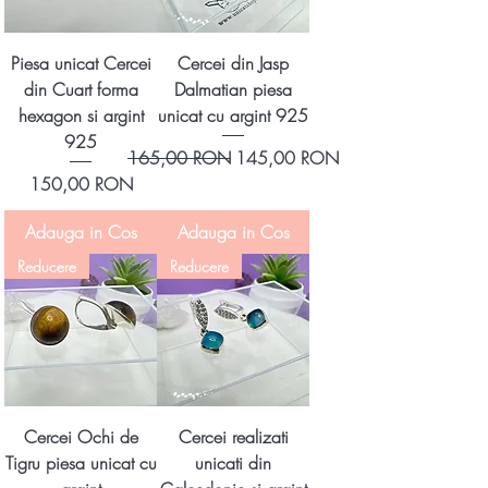
Piesa unicat Cercei
Cercei din Jasp
din Cuart forma
Dalmatian piesa
hexagon si argint
unicat cu argint 925
925
Preț normal
Preț redus
165,00 RON
145,00 RON
Preț
150,00 RON
Adauga in Cos
Adauga in Cos
Reducere
Reducere
Cercei Ochi de
Cercei realizati
Tigru piesa unicat cu
unicati din