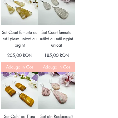
Set Cuart fumuriu cu
Set Cuart fumuriu
rutil piesa unicat cu
rutilat cu rutil argint
argint
unicat
Preț
Preț
205,00 RON
185,00 RON
Adauga in Cos
Adauga in Cos
Set Ochi de Tigru
Set din Rodocrozit