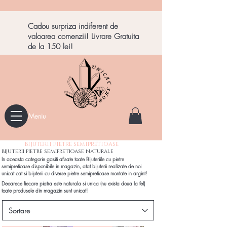
Cadou surpriza indiferent de
valoarea comenzii! Livrare Gratuita
de la 150 lei!
Meniu
bijuterii pietre semipretioase
bijuterii pietre semipretioase naturale
In aceasta categorie gasiti afisate toate Bijuteriile cu pietre
semipretioase disponibile in magazin, atat bijuterii realizate de noi
unicat cat si bijuterii cu diverse pietre semipretioase montate in argint!​
Deoarece fiecare piatra este naturala si unica (nu exista doua la fel)
toate produsele din magazin sunt unicat!​