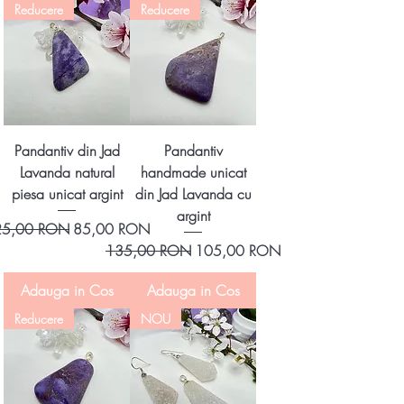
Reducere
Reducere
Pandantiv din Jad
Pandantiv
Lavanda natural
handmade unicat
piesa unicat argint
din Jad Lavanda cu
argint
eț normal
Preț redus
25,00 RON
85,00 RON
Preț normal
Preț redus
135,00 RON
105,00 RON
Adauga in Cos
Adauga in Cos
Reducere
NOU