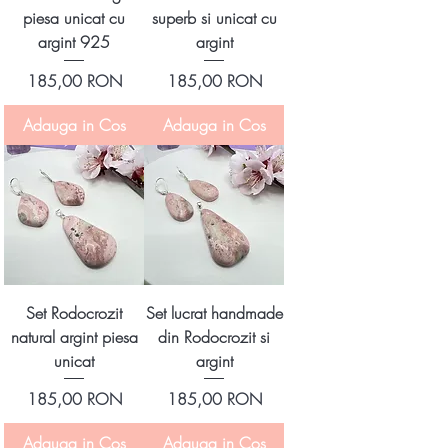
piesa unicat cu
superb si unicat cu
argint 925
argint
Preț
Preț
185,00 RON
185,00 RON
Adauga in Cos
Adauga in Cos
Set Rodocrozit
Set lucrat handmade
natural argint piesa
din Rodocrozit si
unicat
argint
Preț
Preț
185,00 RON
185,00 RON
Adauga in Cos
Adauga in Cos