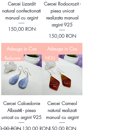
Cercei Lizardit
Cercei Rodocrozit -
natural confectionati
piesa unicat
manual cu argint
realizata manual
argint 925
Preț
150,00 RON
Preț
150,00 RON
Adauga in Cos
Adauga in Cos
Reducere
NOU
Cercei Calcedonie
Cercei Carneol
Albastră - piesa
natural realizati
unicat cu argint 925
manual cu argint
ț normal
Preț redus
Preț
0,00 RON
130,00 RON
150,00 RON