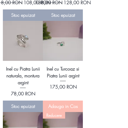
eț normal
Preț redus
Preț normal
Preț redus
18,00 RON
108,00 RON
138,00 RON
128,00 RON
Stoc epuizat
Stoc epuizat
Inel cu Piatra Lunii
Inel cu Turcoaz si
naturala, montura
Piatra Lunii argint
argint
Preț
175,00 RON
Preț
78,00 RON
Stoc epuizat
Adauga in Cos
Reducere