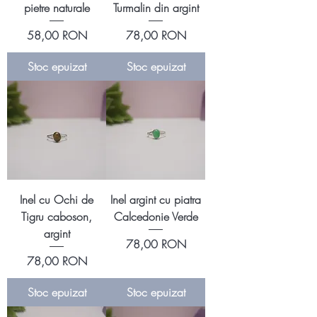
pietre naturale
Turmalin din argint
Preț
Preț
58,00 RON
78,00 RON
Stoc epuizat
Stoc epuizat
Inel cu Ochi de
Inel argint cu piatra
Tigru caboson,
Calcedonie Verde
argint
Preț
78,00 RON
Preț
78,00 RON
Stoc epuizat
Stoc epuizat