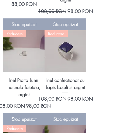
Preț
88,00 RON
Preț normal
Preț redus
108,00 RON
98,00 RON
Stoc epuizat
Stoc epuizat
Reducere
Reducere
Inel Piatra Lunii
Inel confectionat cu
naturala fatetata,
Lapis Lazuli si argint
argint
Preț normal
Preț redus
108,00 RON
98,00 RON
reț normal
Preț redus
08,00 RON
98,00 RON
Stoc epuizat
Stoc epuizat
Reducere