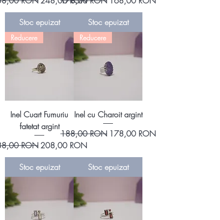
eț normal
Preț redus
Preț normal
Preț redus
58,00 RON
248,00 RON
178,00 RON
168,00 RON
Stoc epuizat
Stoc epuizat
Reducere
Reducere
Inel Cuart Fumuriu
Inel cu Charoit argint
fatetat argint
Preț normal
Preț redus
188,00 RON
178,00 RON
eț normal
Preț redus
38,00 RON
208,00 RON
Stoc epuizat
Stoc epuizat