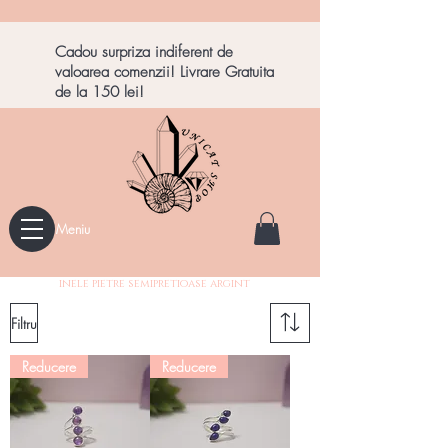
Cadou surpriza indiferent de
valoarea comenzii! Livrare Gratuita
de la 150 lei!
Meniu
inele pietre semipretioase argint
Filtru
Reducere
Reducere