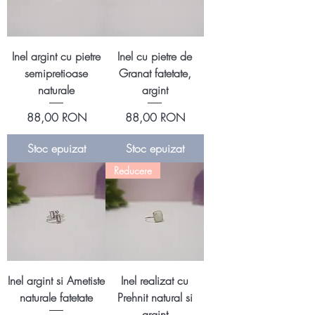
Inel argint cu pietre
Inel cu pietre de
semipretioase
Granat fatetate,
naturale
argint
Preț
Preț
88,00 RON
88,00 RON
Stoc epuizat
Stoc epuizat
Reducere
Inel argint si Ametiste
Inel realizat cu
naturale fatetate
Prehnit natural si
argint