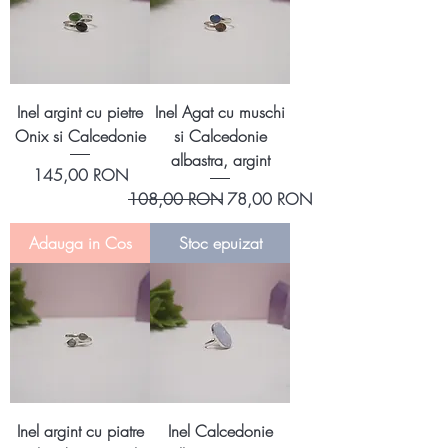
Inel argint cu pietre
Inel Agat cu muschi
Onix si Calcedonie
si Calcedonie
albastra, argint
Preț
145,00 RON
Preț normal
Preț redus
108,00 RON
78,00 RON
Adauga in Cos
Stoc epuizat
Inel argint cu piatre
Inel Calcedonie