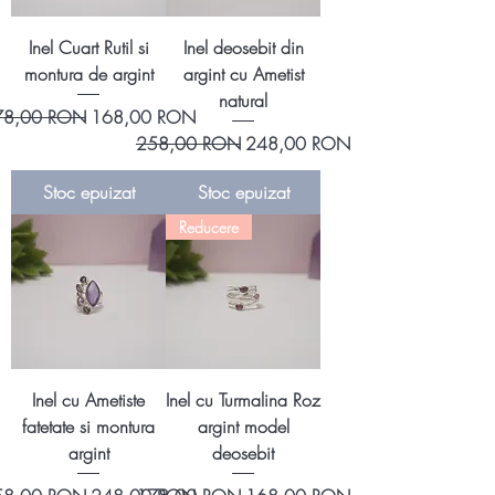
Inel Cuart Rutil si
Inel deosebit din
montura de argint
argint cu Ametist
natural
eț normal
Preț redus
78,00 RON
168,00 RON
Preț normal
Preț redus
258,00 RON
248,00 RON
Stoc epuizat
Stoc epuizat
Reducere
Inel cu Ametiste
Inel cu Turmalina Roz
fatetate si montura
argint model
argint
deosebit