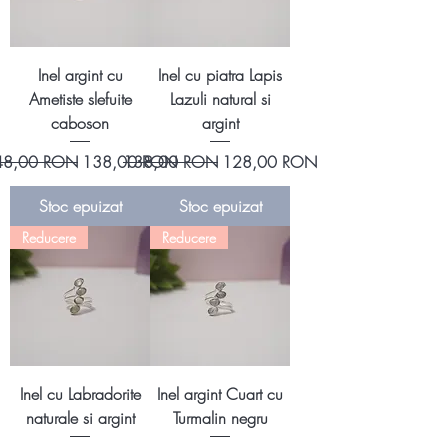
Inel argint cu
Inel cu piatra Lapis
Ametiste slefuite
Lazuli natural si
caboson
argint
eț normal
Preț redus
Preț normal
Preț redus
48,00 RON
138,00 RON
138,00 RON
128,00 RON
Stoc epuizat
Stoc epuizat
Reducere
Reducere
Inel cu Labradorite
Inel argint Cuart cu
naturale si argint
Turmalin negru