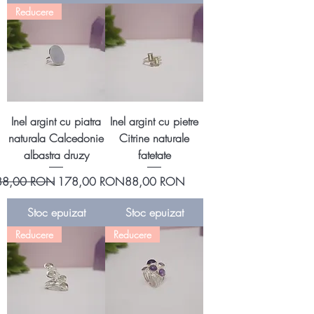
Reducere
Inel argint cu piatra
Inel argint cu pietre
naturala Calcedonie
Citrine naturale
albastra druzy
fatetate
eț normal
Preț redus
Preț
88,00 RON
178,00 RON
88,00 RON
Stoc epuizat
Stoc epuizat
Reducere
Reducere