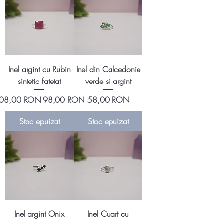
Inel argint cu Rubin
Inel din Calcedonie
sintetic fatetat
verde si argint
reț normal
Preț redus
Preț
08,00 RON
98,00 RON
58,00 RON
Stoc epuizat
Stoc epuizat
Inel argint Onix
Inel Cuart cu