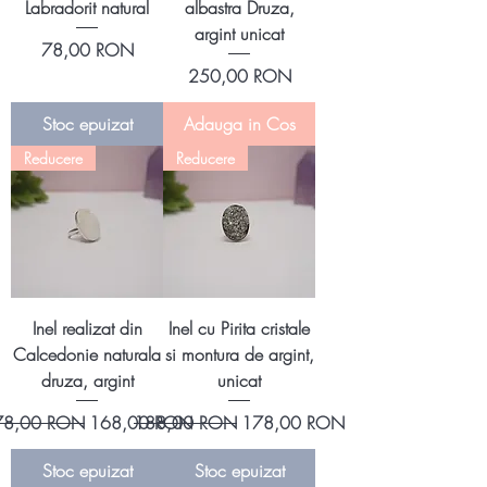
Labradorit natural
albastra Druza,
argint unicat
Preț
78,00 RON
Preț
250,00 RON
Stoc epuizat
Adauga in Cos
Reducere
Reducere
Inel realizat din
Inel cu Pirita cristale
Calcedonie naturala
si montura de argint,
druza, argint
unicat
eț normal
Preț redus
Preț normal
Preț redus
78,00 RON
168,00 RON
188,00 RON
178,00 RON
Stoc epuizat
Stoc epuizat