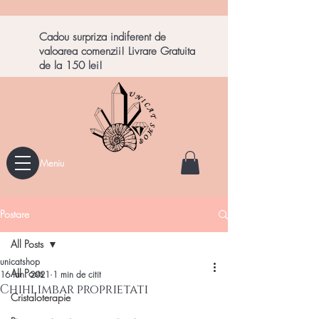
Cadou surpriza indiferent de
valoarea comenzii! Livrare Gratuita
de la 150 lei!
Meniu
Postare
All Posts
unicatshop
All Posts
16 ian. 2021
1 min de citit
Chihlimbar proprietati
Cristaloterapie