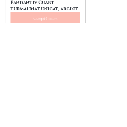
Pandantiv Cuart 
turmalinat unicat, argint
Cumpără acum
Set 7 pandantive 
Cristalele Chakrelor
Cumpără acum
curatarea cristalelor
cristale ce nu se purifica cu sare
tehnici de purificare a pietrelor semipretioase