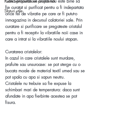
Pietre semipretioase proprietati
Cand procurati un cristal nou este bine sa 
fie curatat si purificat pentru a fi indepartata 
Sfaturi utile
orice fel de vibratie pe care ar fi putut-o 
inmagazina in decursul calatoriei sale. Prin 
curatare si purificare se pregateste cristalul 
pentru a fi receptiv la vibratiile noii case in 
care a intrat si la vibratiile noului stapan. 
Curatarea cristalelor:
In cazul in care cristalele sunt murdare, 
prafuite sau unsuroase: se pot sterge cu o 
bucata moale de material textil umed sau se 
pot spala cu apa si sapun neutru. 
Cristalele nu trebuie sa fie expuse la 
schimbari mari de temperatura: daca sunt 
afundate in apa fierbinte acestea se pot 
fisura.