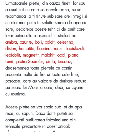
Urmatoarele pietre, din cauza finetii lor sau 
a usurintei cu care se decoloreaza, nu se 
recomanda  a fi tinute sub sare ore intregi si 
cu atat mai putin in solutie sarata de apa cu 
sare, deoarece aceste tehnici de purificare 
le-ar putea altera aspectul si stralucirea: 
ambra, azurite, boji, calcit, celestina, 
disten, hematite, flourina, kunzit, lapislazuli, 
lepidolit, magnetit, malahit, opal, piatra 
Lunii, piatra Soarelui, pirita, turcoaz
; 
deasemenea toate pietrele ce contin 
procente inalte de fier si toate cele fine, 
poroase, care au valoare de duritate redusa 
pe scara lui Mohs si care, deci, se zgarie 
cu usurinta. 
Aceste pietre se vor spala sub jet de apa 
rece, cu sapun. Daca doriti puteti sa 
completati purificarea folosind una din 
tehnicile prezentate in acest articol: 