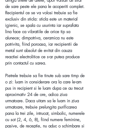
atinga unele de altele, apoi varsati alt strat 
de sare peste ele pana le acoperiti complet. 
Recipientul ce se va volosi trebuie sa fie 
exclusiv din sticla: sticla este un material 
igienic, se spala cu usurinta iar suprafata 
lina face ca vibratiile de orice tip sa 
alunece; dimpotriva, ceramica nu este 
potrivita, fiind poroasa, iar recipientii de 
metal sunt absolut de evitat din cauza 
reactiei electrolitice ce s-ar putea produce 
prin contactul cu sarea. 
Pietrele trebuie sa fie tinute sub sare timp de 
o zi: luam in considerare ora la care le-am 
pus in recipient si le luam dupa ce au trecut 
aproximativ 24 de ore, adica ziua 
urmatoare. Daca uitam sa le luam in ziua 
urmatoare, trebuie prelungita purificarea 
pana la trei zile, intrucat, simbolic, numerele 
cu sot (2, 4, 6, 8), fiind numere feminine, 
pasive, de receptie, nu aduc o schimbare si 