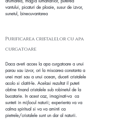
afumarea, magia lumanarilor, puterea 
vantului, picaturi de ploaie, susur de izvor, 
sunetul, binecuvantarea
Purificarea cristalelor cu apa 
curgatoare
Daca aveti acces la apa curgatoare a unui 
parau sau izvor, ori la miscarea constanta a 
unei mari sau a unui ocean, duceti cristalele 
acolo si clatiti-le. Acelasi rezultat il puteti 
obtine tinand cristalele sub robinetul de la 
bucatarie. In acest caz, imaginati-va  ca 
sunteti in mijlocul naturii; experienta va va 
calma spiritual si va va aminti ca 
pietrele/cristalele sunt un dar al naturii. 