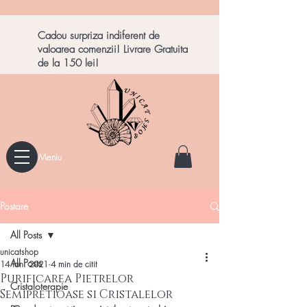
Cadou surpriza indiferent de
valoarea comenzii! Livrare Gratuita
de la 150 lei!
Meniu
Postare
All Posts
unicatshop
All Posts
14 ian. 2021
4 min de citit
Purificarea Pietrelor
Cristaloterapie
Semipretioase si Cristalelor