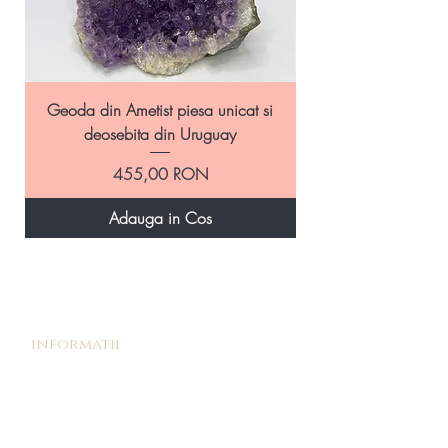
Geoda din Ametist piesa unicat si
Geoda Ametist natural
deosebita din Uruguay
Preț
455,00 RON
Adauga in Cos
informatii
Povestea noastra
Termeni si Conditii
Livrare si Retur
Politica de retur