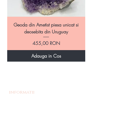
Geoda din Ametist piesa unicat si
Geoda Ametist natural
deosebita din Uruguay
Preț
455,00 RON
Adauga in Cos
informatii
Povestea noastra
Termeni si Conditii
Livrare si Retur
Politica de retur
Politica de confidentialitate