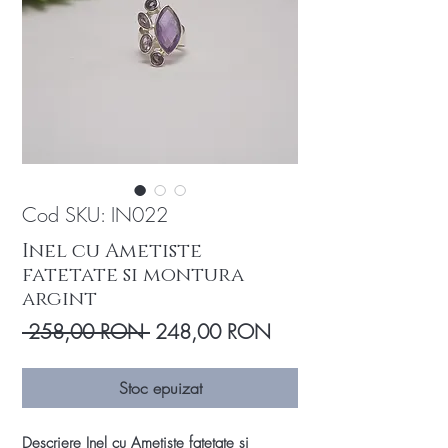
Cod SKU: IN022
Inel cu Ametiste
fatetate si montura
argint
Preț
Preț
 258,00 RON 
248,00 RON
normal
redus
Stoc epuizat
Descriere Inel cu Ametiste fatetate si