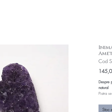
Inim
Amet
Cod S
145,
Despre p
natural
Piatra se
in forma
(druza)
Stoc 