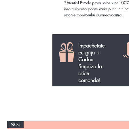
*Atentie!
Pozele produselor sunt 100%
insa culoarea poate varia putin in func
setarile monitorului dumneavoastra.
Impachetate
cu grija +
Cadou
Surpriza la
orice
comanda!
NOU