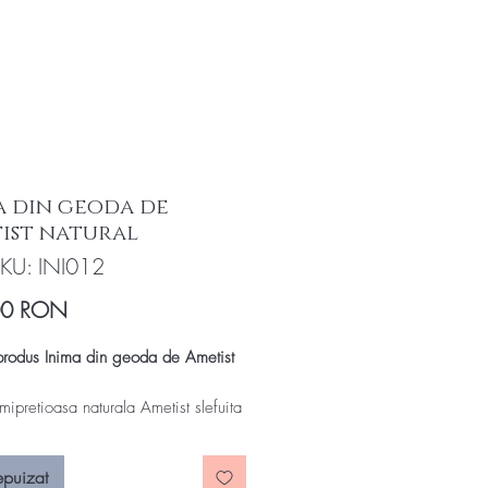
a din geoda de
ist natural
KU: INI012
Preț
00 RON
rodus Inima din geoda de Ametist
mipretioasa naturala Ametist slefuita
 de inima si cristale de ametist
epuizat