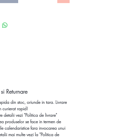
ne inima din Ametist geoda (druzy)
 inaltime 69,90 mm
 vine in cutie de prezentare: plastic
 transparent
uzy provenienta: Uruguay
pe Blog informatii despre Ametist
ti si efectele terapeutice ale
citeste si:
a si pastrarea pietrelor
oase, pretioase si bijuteriilor >>
 si Returnare
a, purificarea pietrelor
apida din stoc, oriunde in tara. Livrare
ioase si cristalelor >>
n curierat rapid!
 detalii vezi "Politica de livrare"
 Obiecte decorative din pietre
ea produselor se face in termen de
ose naturale si cristale naturale la
le calendaristice fara invocarea unui
eciale si livrare rapida din stoc!
talii mai multe vezi la "Politica de