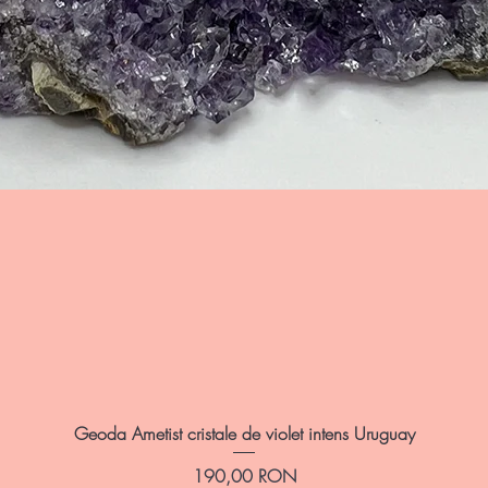
Afișare rapidă
Geoda Ametist cristale de violet intens Uruguay
Preț
190,00 RON