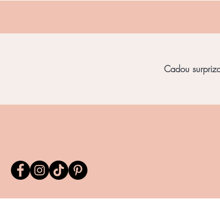
Cadou surpriza 
Home
Bijuterii Unicat
Bijuterii Chihl