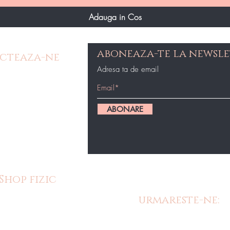
Adauga in Cos
aboneaza-te la newsle
cteaza-ne
Adresa ta de email
e Contact
op@gmail.com
ABONARE
87434
Shop fizic
urmareste-ne:
m cu o gama
 produse in
oastre fizice.