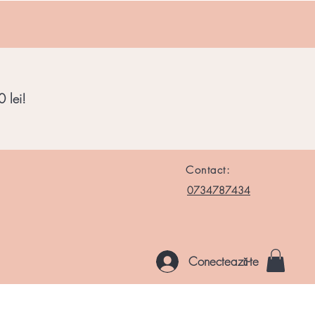
 lei!
Contact:
0734787434
Conectează-te
le si Roci
Chakre
Noutati
Altele