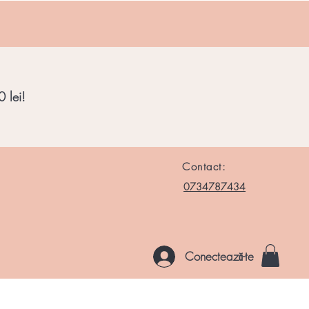
 lei!
Contact:
0734787434
Conectează-te
le si Roci
Chakre
Noutati
Altele