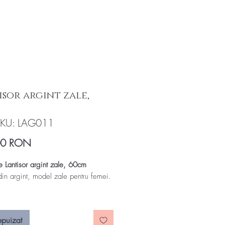
isor argint zale,
m
KU: LAG011
Preț
00 RON
e Lantisor argint zale, 60cm
 din argint, model zale pentru femei.
lant argint: 60 cm
epuizat
za-ti tinutele zilnice cu lantisoarele