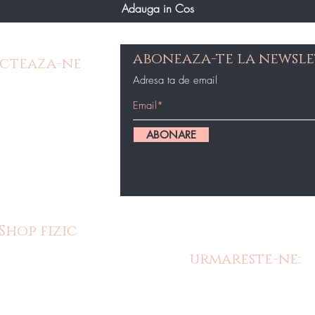
Adauga in Cos
aboneaza-te la newsle
cteaza-ne
Adresa ta de email
e Contact
op@gmail.com
ABONARE
87434
Shop fizic
urmareste-ne:
m cu o gama
 produse in
oastre fizice.
os unde ne poti