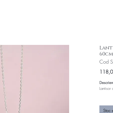
Lant
60c
Cod S
118,
Descrier
Lantisor
Lungime 
Stoc 
Completea