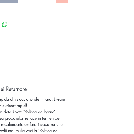
nt pentru dama de pe unicatshop.ro
sa fii unica!
 si Returnare
apida din stoc, oriunde in tara. Livrare
n curierat rapid!
 detalii vezi "Politica de livrare"
ea produselor se face in termen de
le calendaristice fara invocarea unui
talii mai multe vezi la "Politica de