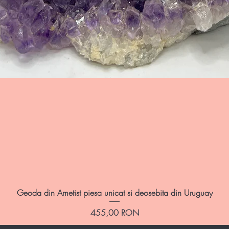
Afișare rapidă
Geoda din Ametist piesa unicat si deosebita din Uruguay
Preț
455,00 RON