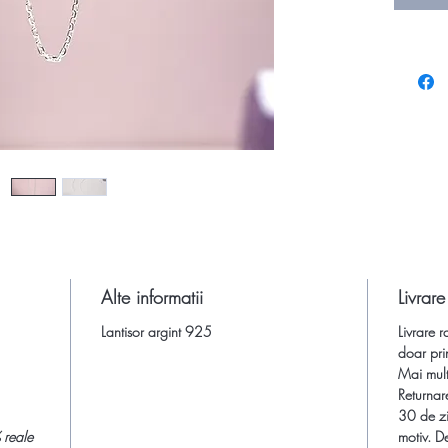
din argi
si alege 
Alte informatii
Livrare
Lantisor argint 925
Livrare r
doar pri
Mai multe
Returnar
30 de zi
 reale
motiv. De