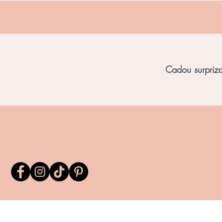
Cadou surpriza 
Home
Bijuterii Unicat
Bijuterii Chihl