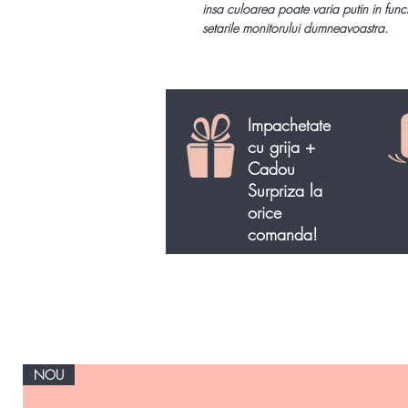
insa culoarea poate varia putin in func
setarile monitorului dumneavoastra.
Impachetate
cu grija +
Cadou
Surpriza la
orice
comanda!
NOU