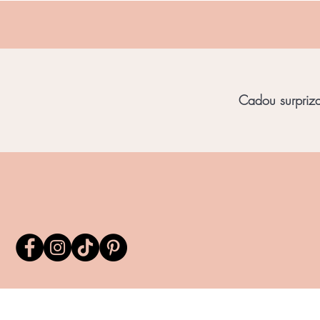
Cadou surpriza 
Home
Bijuterii Unicat
Bijuterii Chihl