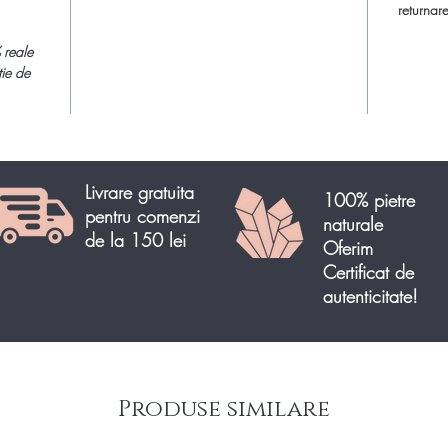
returnare
Creaza-t
cristale
 reale
deosebit
tie de
special 
minerale
Citeste 
si efecte
Livrare gratuita
100% pietre
citeste si
pentru comenzi
naturale
ingrijire
de la 150 lei
Oferim
semipreti
Certificat de
autenticitate!
Incarcare
semipret
Comanda 
semipret
Produse similare
livrare r