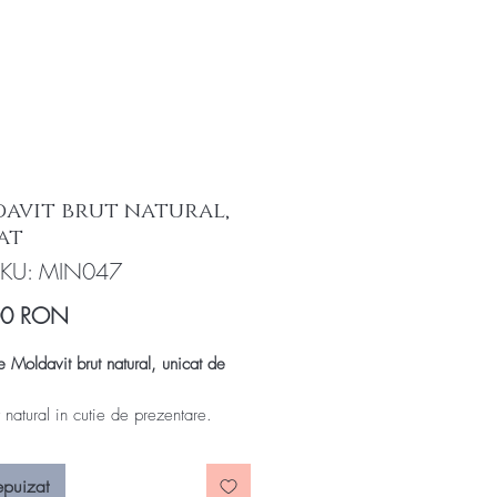
avit brut natural,
at
SKU: MIN047
Preț
00 RON
e Moldavit brut natural, unicat de
 natural in cutie de prezentare.
te inclusa.
epuizat