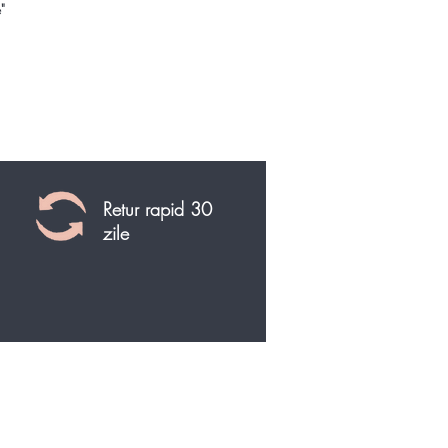
"
i o colectie impresionanta de
 si minerale sau ofera un cadou
. Alege din categoria noastra
conceputa pentru colectionarii de
 si roci, modele unicat si rare.
pe Blog despre Moldavit proprietati,
le terapeutice ale moldavitului
:
Retur rapid 30
a si pastrarea pietrelor
zile
oase, pretioase si bijuteriilor >>
a, purificarea pietrelor
ioase si cristalelor >>
Cristale brute naturale si pietre
ioase neslefuite la oferte speciale si
apida din stoc!