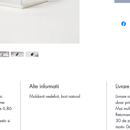
Moldavit
Age). Es
are o ori
urma imp
Pamantul
metamorf
imprasti
moldavit
extrater
Pamant. 
actuala 
Moldau (
Alte informatii
Livrare
mai putea
ic
Moldavit neslefuit, brut natural
lume. Ma
Livrare r
ime
doar pri
de extrac
e 6,86
Mai multe
epuizate
Returnar
Epoca de
stic si
30 de zi
noroc si 
motiv. De