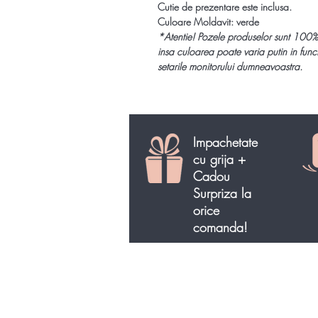
Cutie de prezentare este inclusa.
Culoare Moldavit: verde
*
Atentie!
Pozele produselor sunt 100%
insa culoarea poate varia putin in func
setarile monitorului dumneavoastra.
Impachetate
cu grija +
Cadou
Surpriza la
orice
comanda!