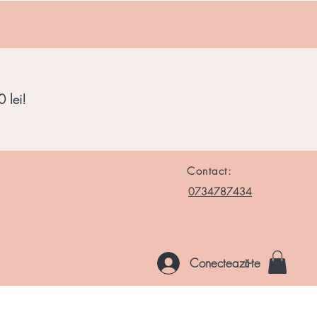
 lei!
Contact:
0734787434
Conectează-te
le si Roci
Chakre
Noutati
Altele