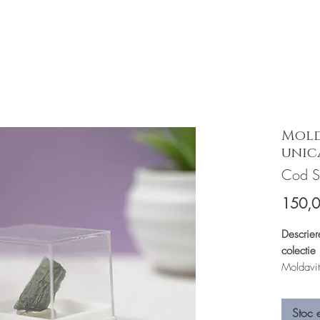
Mold
unic
Cod 
150,
Descrier
colectie
Moldavit
Cutia es
Stoc 