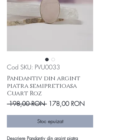
Cod SKU: PVU0033
Pandantiv din argint
piatra semipretioasa
Cuart Roz
Preț
Preț
 198,00 RON 
178,00 RON
normal
redus
Stoc epuizat
Descriere Pandantiv din argint piatra