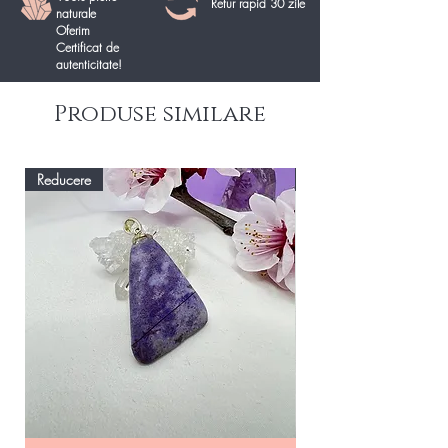
Retur rapid 30 zile
naturale
Oferim
Certificat de
autenticitate!
Produse similare
Reducere
Reducere