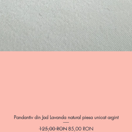
Afișare rapidă
Pandantiv din Jad Lavanda natural piesa unicat argint
Preț normal
Preț redus
125,00 RON
85,00 RON