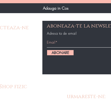
Adauga in Cos
aboneaza-te la newsle
cteaza-ne
Adresa ta de email
e Contact
op@gmail.com
ABONARE
87434
Shop fizic
urmareste-ne:
m cu o gama
 produse in
oastre fizice.