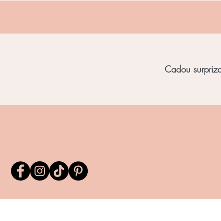
Cadou surpriza 
Home
Bijuterii Unicat
Bijuterii Chihl