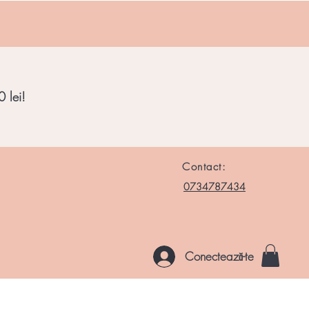
 lei!
Contact:
0734787434
Conectează-te
le si Roci
Chakre
Noutati
Altele