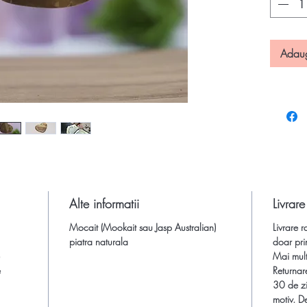
(Mookait
de Unica
produs v
Adau
altelieru
prelucra
Fiecare p
ca fieca
doua la 
Snurul (d
Pandanti
naturale.
Alte informatii
Livrare
bijuterii
Mocait (Mookait sau Jasp Australian)
Livrare r
lor bene
piatra naturala
doar pri
*
Citeste
Mai multe
semipreti
e
Returnar
30 de zi
*Citeste 
motiv. De