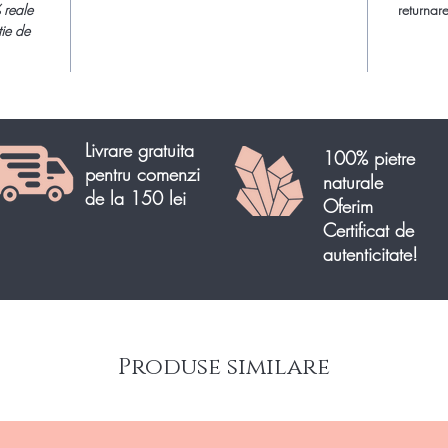
semipret
 reale
returnare
tie de
Livrare gratuita
100% pietre
pentru comenzi
naturale
de la 150 lei
Oferim
Certificat de
autenticitate!
Produse similare