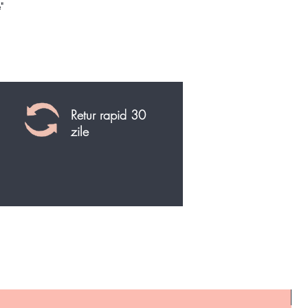
ioase si cristalelor >>
"
Retur rapid 30
zile
R