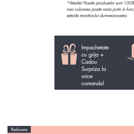
*
Atentie!
Pozele produselor sunt 100%
insa culoarea poate varia putin in func
setarile monitorului dumneavoastra.
Impachetate
cu grija +
Cadou
Surpriza la
orice
comanda!
Reducere