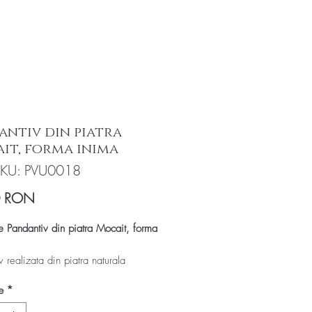
antiv din piatra
it, forma inima
KU: PVU0018
Preț
0 RON
e Pandantiv din piatra Mocait, forma
 realizata din piatra naturala
(Moocait), slefuit in forma de inima
e
*
v piatra semipretioasa unicat