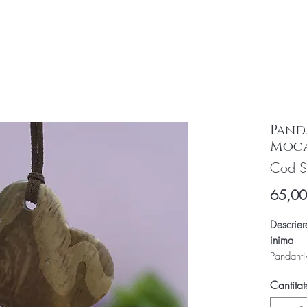
Pand
Moca
Cod S
65,0
Descrier
inima
Pandantiv
Mookait 
Cantitat
Pandanti