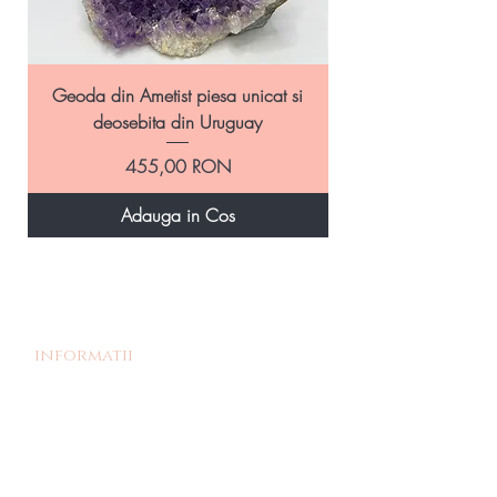
Geoda din Ametist piesa unicat si
Geoda Ametist natural
deosebita din Uruguay
Preț
455,00 RON
Adauga in Cos
informatii
Povestea noastra
Termeni si Conditii
Livrare si Retur
Politica de retur
Politica de confidentialitate