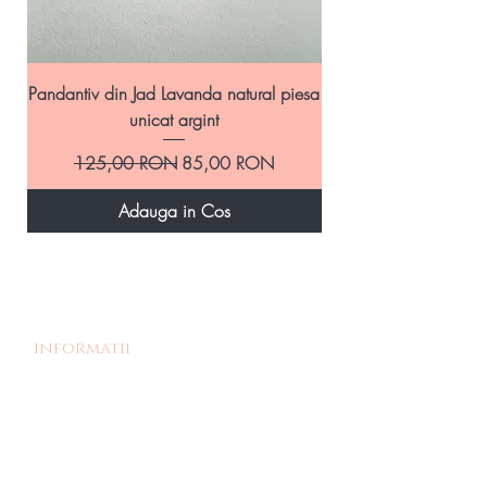
Pandantiv din Jad Lavanda natural piesa
Pandantiv handmade
unicat argint
Preț normal
Preț redus
125,00 RON
85,00 RON
Adauga in Cos
informatii
Povestea noastra
Termeni si Conditii
Livrare si Retur
Politica de retur
Politica de confidentialitate