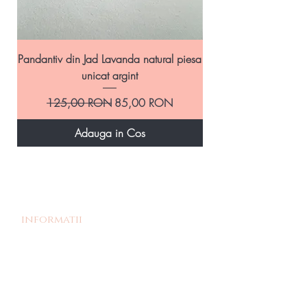
Pandantiv din Jad Lavanda natural piesa
Pandantiv handmade
unicat argint
Preț normal
Preț redus
125,00 RON
85,00 RON
Adauga in Cos
informatii
Povestea noastra
Termeni si Conditii
Livrare si Retur
Politica de retur
Politica de confidentialitate