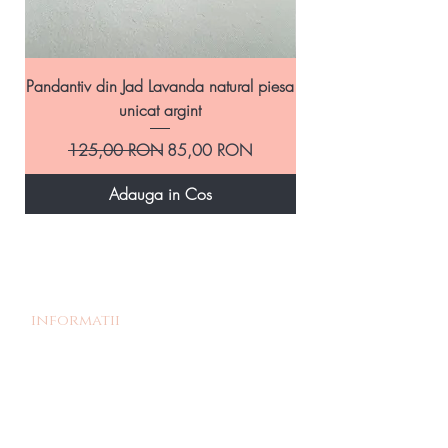
Pandantiv din Jad Lavanda natural piesa
Pandantiv handmade
unicat argint
Preț normal
Preț redus
125,00 RON
85,00 RON
Adauga in Cos
informatii
Povestea noastra
Termeni si Conditii
Livrare si Retur
Politica de retur
Politica de confidentialitate