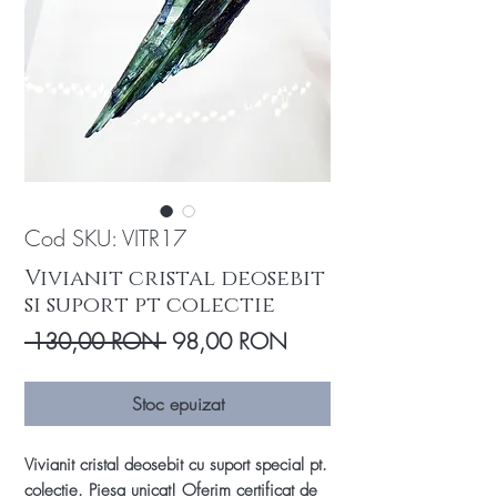
Cod SKU: VITR17
Vivianit cristal deosebit
si suport pt colectie
Preț
Preț
 130,00 RON 
98,00 RON
normal
redus
Stoc epuizat
Vivianit cristal deosebit cu suport special pt.
colectie.
Piesa unicat!
Oferim certificat de