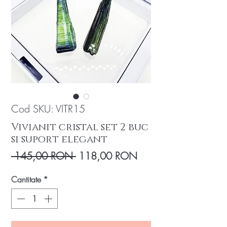
Cod SKU: VITR15
Vivianit cristal set 2 buc
si suport elegant
Preț
Preț
 145,00 RON 
118,00 RON
normal
redus
Cantitate
*