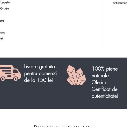
atunci c
 reale
returnare
naturală, 
tie de
nta
Creaza-t
cristale
ate
deosebit
e!
special 
minerale
Livrare gratuita
Comanda 
100% pietre
pentru comenzi
semipret
naturale
de la 150 lei
livrare r
Oferim
Certificat de
autenticitate!