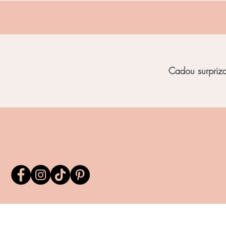
Cadou surpriza 
Home
Bijuterii Unicat
Bijuterii Chihl