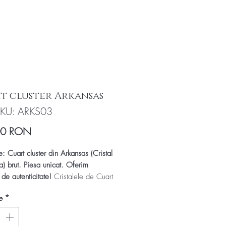
t cluster Arkansas
KU: ARKS03
Preț
00 RON
e: Cuart cluster din Arkansas (Cristal
a) brut. Piesa unicat. Oferim
t de autenticitate!
Cristalele de Cuart
nsas sunt cunoscute atat pentru
e
*
 lor cat si pentru transparenta -
ea deosebita prin care se pot observa
luziunile.