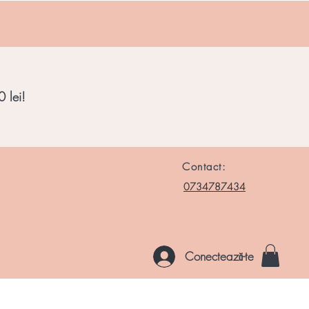
 lei!
Contact:
0734787434
Conectează-te
le si Roci
Chakre
Noutati
Altele