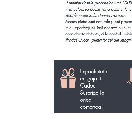
*
Atentie!
Pozele produselor sunt 100%
insa culoarea poate varia putin in func
setarile monitorului dumneavoastra.
Aceste pietre sunt naturale și pot preze
mici imperfecțiuni, însă acestea nu sunt
considerate defecte, ci le conferă unicit
Produs unicat - primiti fix cel din imagin
Impachetate
cu grija +
Cadou
Surpriza la
orice
comanda!