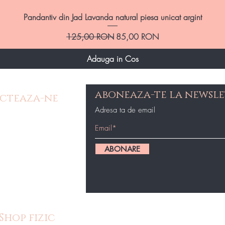
Afișare rapidă
Pandantiv din Jad Lavanda natural piesa unicat argint
Preț normal
Preț redus
125,00 RON
85,00 RON
Adauga in Cos
aboneaza-te la newsle
cteaza-ne
Adresa ta de email
e Contact
op@gmail.com
ABONARE
87434
Shop fizic