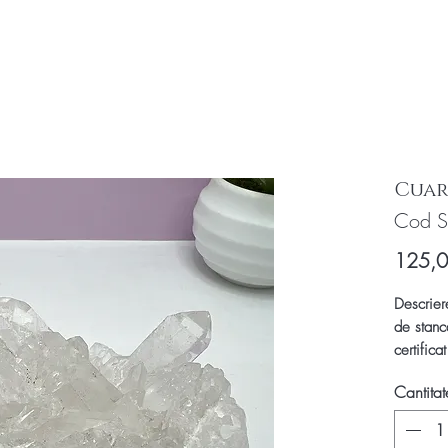
Cuar
Cod S
125,
Descrier
de stanc
certifica
din Arka
Cantitat
calitatea
claritat
toate inc