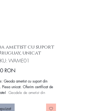
a ametist cu suport
Uruguay, unicat
SKU: WAME01
Preț
00 RON
e: Geoda ametist cu suport din
 Piesa unicat. Oferim certificat de
tate!
Geodele de ametist din
sunt considerate printre cele mai
loase și valoroase forme ale acestui
epuizat
semiprețios. Ceea ce face geodele