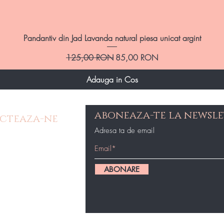
Afișare rapidă
Pandantiv din Jad Lavanda natural piesa unicat argint
Preț normal
Preț redus
125,00 RON
85,00 RON
Adauga in Cos
aboneaza-te la newsle
cteaza-ne
Adresa ta de email
e Contact
op@gmail.com
ABONARE
87434