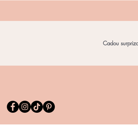
Cadou surpriza 
Home
Bijuterii Unicat
Bijuterii Chihl