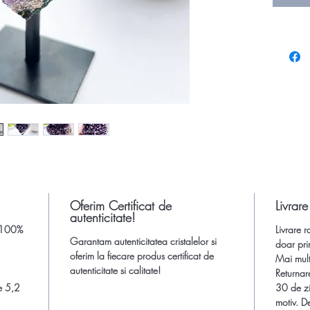
de ameti
este, în 
vibrantă 
Acest fr
este ase
Inaltime
Dimensi
inaltim
cm
Oferim Certificat de
Livrare
autenticitate!
*Atentie
, 100%
Livrare r
insa cul
Garantam autenticitatea cristalelor si
doar pri
setarile
oferim la fiecare produs certificat de
Mai multe
autenticitate si calitate!
Returnar
Aceste pi
e 5,2
30 de zi
mici imp
motiv. De