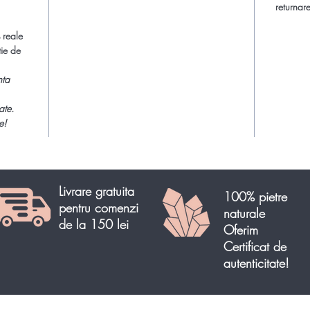
considera
returnare
 reale
Produs u
tie de
Ametistu
nta
calitate
lumina re
ate.
excepțio
e!
semipreț
universul
pământul
încântă o
Livrare gratuita
100% pietre
pentru comenzi
naturale
Aceste g
de la 150 lei
formațiu
Oferim
ale plan
Certificat de
frumuseț
autenticitate!
reputație
iubitoril