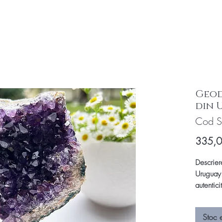
Geod
din 
Cod 
335,
Descrier
Uruguay.
autentici
Uruguay 
spectacu
Stoc 
cristal 