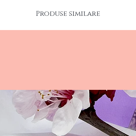
Produse similare
Comanda 
decorati
speciale 