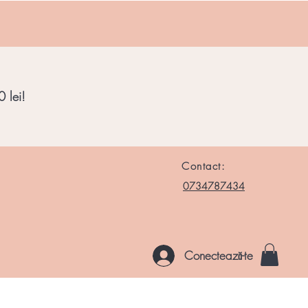
 lei!
Contact:
0734787434
Conectează-te
le si Roci
Chakre
Noutati
Altele