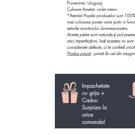
Proveninta:
Uruguay
Culoare Ametist: violet intens
*Atentie! Pozele produselor sunt 100%
insa culoarea poate varia putin in func
setarile monitorului dumneavoastra.
Aceste pietre sunt naturale și pot preze
mici imperfecțiuni, însă acestea nu sunt
considerate defecte, ci le conferă unicit
Produs unicat
- primiti fix cel din imagin
Impachetate
cu grija +
Cadou
Surpriza la
orice
comanda!