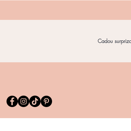
Cadou surpriza 
Home
Bijuterii Unicat
Bijuterii Chihl