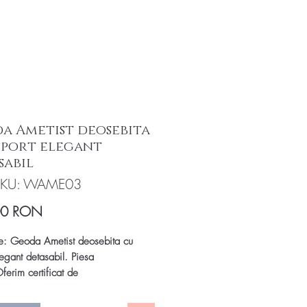
a Ametist deosebita
uport elegant
sabil
SKU: WAME03
Preț
00 RON
e: Geoda Ametist deosebita cu
legant detasabil. Piesa
ferim certificat de
tate!
Eleganța pură într-o geodă
eoda cu cristale naturale de Ametist