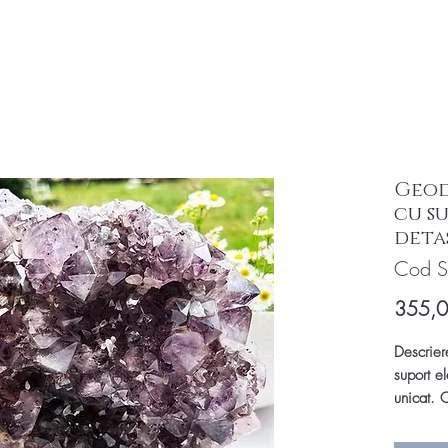
Geod
cu s
deta
Cod 
355,
Descrier
suport e
unicat.
O
autentici
unică: G