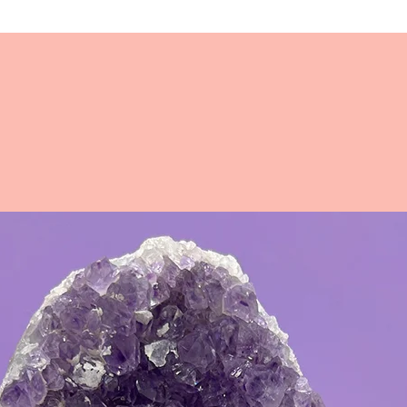
Comanda 
decorati
speciale 