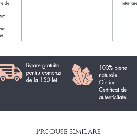
mici imp
tie de
returnare
considera
nta
Produs u
ate.
e!
Această 
decor ele
naturii ș
Ametist p
Livrare gratuita
sunt exp
100% pietre
pentru comenzi
și echili
naturale
de la 150 lei
pe birou 
Oferim
geoda cu
Certificat de
privirile
autenticitate!
și elegan
Citeste
proprieta
>>Ametis
Produse similare