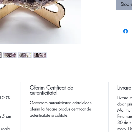
Stoc 
cu un su
detasabil
pe suport
geoda min
suport. 
casă, cu 
oferit c
colecțion
minerale
Dimensi
inaltim
Oferim Certificat de
cm
Livrare
autenticitate!
, 100%
Livrare r
*Atentie
Garantam autenticitatea cristalelor si
doar pri
insa cul
oferim la fiecare produs certificat de
Mai multe
setarile
autenticitate si calitate!
e 5 cm
Returnar
30 de zi
Aceste pi
 reale
motiv. De