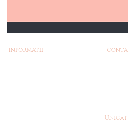
informatii
conta
Povestea noastra
Pagina d
Termeni si Conditii
unicatsh
Livrare si Retur
07347
Politica de retur
Politica de confidentialitate
Politica Cookie-uri
ANPC
ANPC - Reclamatii
Unicat
ANPC - SAL