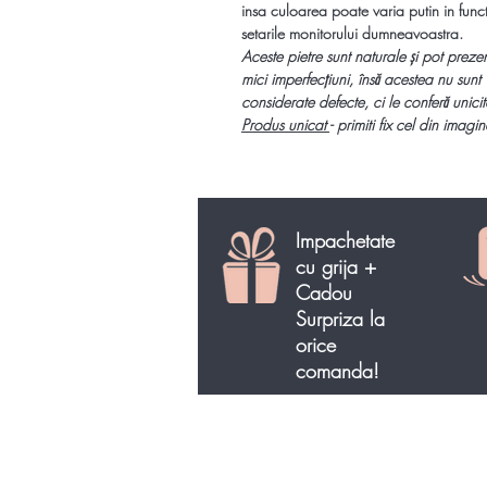
insa culoarea poate varia putin in func
setarile monitorului dumneavoastra.
Aceste pietre sunt naturale și pot preze
mici imperfecțiuni, însă acestea nu sunt
considerate defecte, ci le conferă unicit
Produs unicat
- primiti fix cel din imagin
Impachetate
cu grija +
Cadou
Surpriza la
orice
comanda!