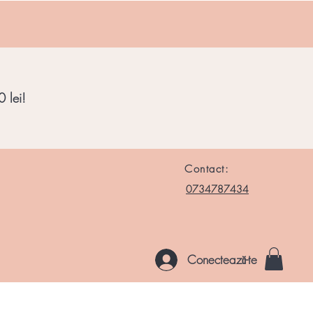
 lei!
Contact:
0734787434
Conectează-te
le si Roci
Chakre
Noutati
Altele