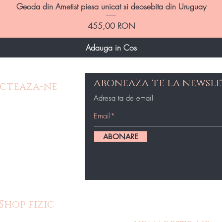
Afișare rapidă
Geoda din Ametist piesa unicat si deosebita din Uruguay
Preț
455,00 RON
Adauga in Cos
aboneaza-te la newsle
cteaza-ne
Adresa ta de email
e Contact
op@gmail.com
ABONARE
87434
Shop fizic