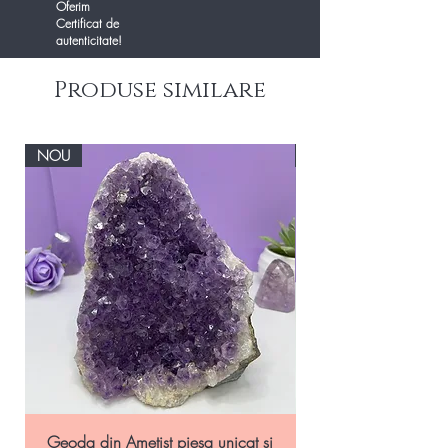
Oferim
Certificat de
autenticitate!
Produse similare
NOU
NOU
Geoda din Ametist piesa unicat si
Geoda Ametist natural