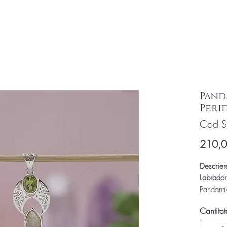
Pand
Peri
Cod S
210,
Descrier
Labradori
Pandanti
semipreti
Cantitat
(numit si