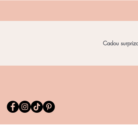
Cadou surpriza 
Home
Bijuterii Unicat
Bijuterii Chihl