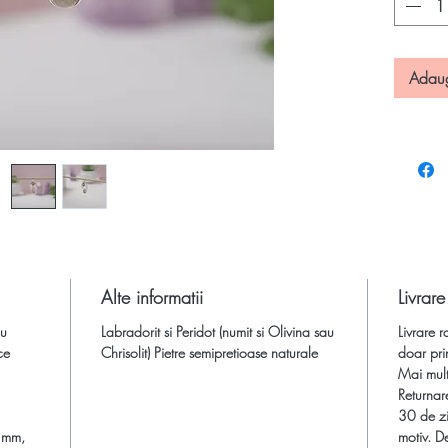
Labradori
fatetat.
Adau
Vezi info
Blog des
propriet
pietrelor
ingrijire
semipreti
Incarcare
semipret
Alte informatii
Livrare
Comanda 
au
Labradorit si Peridot (numit si Olivina sau
Livrare r
semipret
ce
Chrisolit) Pietre semipretioase naturale
doar pri
semipreti
Mai multe
rapida d
Returnar
30 de zi
 mm,
motiv. De