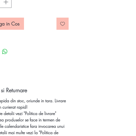
t slefuit caboson si Peridot slefuit
ga in Cos
rmatii utile pe
pre Labradorit si Peridot
ati
si
efectele terapeutice ale
 semipretioase citeste si:
a si pastrarea pietrelor
oase, pretioase si bijuteriilor >>
a, purificarea pietrelor
ioase si cristalelor >>
 si Returnare
bijuterii argint din pietre
apida din stoc, oriunde in tara. Livrare
ioase si pandantive cu pietre
n curierat rapid!
oase la oferte speciale si livrare
 detalii vezi "Politica de livrare"
in stoc!
ea produselor se face in termen de
le calendaristice fara invocarea unui
talii mai multe vezi la "Politica de