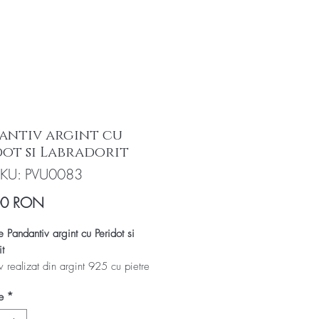
antiv argint cu
dot si Labradorit
KU: PVU0083
Preț
00 RON
e Pandantiv argint cu Peridot si
t
v realizat din argint 925 cu pietre
oase naturale: Labradorit si Peridot
e
*
 Olivina sau Chrisolit)