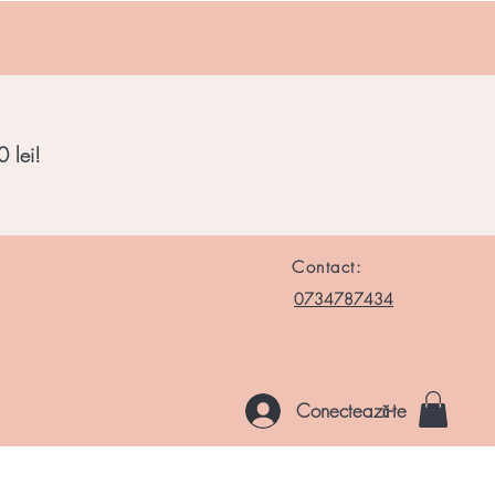
 lei!
Contact:
0734787434
Conectează-te
le si Roci
Chakre
Noutati
Altele