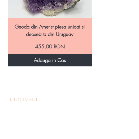
naturale corespunzatoare celor 7 chakre cu
livrare rapida din stoc!
Geoda din Ametist piesa unicat si
Geoda Ametist natural
deosebita din Uruguay
Preț
455,00 RON
Adauga in Cos
informatii
Povestea noastra
Termeni si Conditii
Livrare si Retur
Politica de retur
Politica de confidentialitate