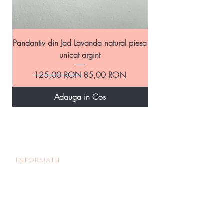
Pandantiv din Jad Lavanda natural piesa
Pandantiv handmade
unicat argint
Preț normal
Preț redus
125,00 RON
85,00 RON
Adauga in Cos
informatii
Povestea noastra
Termeni si Conditii
Livrare si Retur
Politica de retur
Politica de confidentialitate