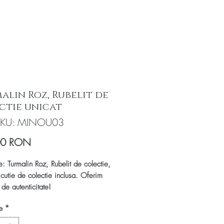
alin Roz, Rubelit de
ctie unicat
SKU: MINOU03
Preț
00 RON
e: Turmalin Roz, Rubelit de colectie,
 cutie de colectie inclusa. Oferim
t de autenticitate!
natural Turmalina Roz (numit si
e
*
 neslefuit (forma bruta), in cutie de
re.