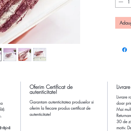
Dimensiu
aprox.
l
Adau
grosime
Cutia es
Provenie
Roz brut 
Oferim Ce
Oferim Certificat de
Livrare
autenticitate!
Comanda 
Livrare r
semipret
Garantam autenticitatea produselor si
ca
doar pri
livrare r
oferim la fiecare produs certificat de
t):
Mai multe
autenticitate!
,
Returnar
30 de zi
-rășină
motiv. De