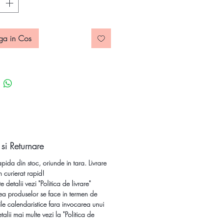
ne Mineral Turmalin Roz (Rubelit):
ungime 7,9 cm;
latime 3,8 cm,
ga in Cos
 3,2 cm
te inclusa.
nta piatra semipretioasa Turmalin
(Rubelit): Brazilia
rtificat de autenticitate!
 si Returnare
Cristale brute naturale si pietre
apida din stoc, oriunde in tara. Livrare
ioase neslefuite la oferte speciale si
n curierat rapid!
apida din stoc!
 detalii vezi "Politica de livrare"
ea produselor se face in termen de
le calendaristice fara invocarea unui
talii mai multe vezi la "Politica de