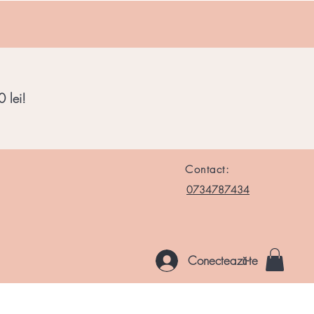
 lei!
Contact:
0734787434
Conectează-te
le si Roci
Chakre
Noutati
Altele