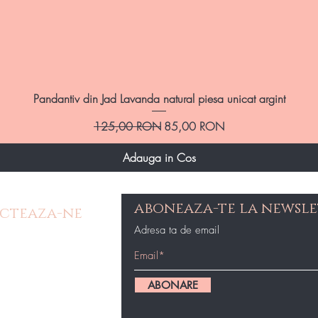
Afișare rapidă
Pandantiv din Jad Lavanda natural piesa unicat argint
Preț normal
Preț redus
125,00 RON
85,00 RON
Adauga in Cos
aboneaza-te la newsle
cteaza-ne
Adresa ta de email
e Contact
op@gmail.com
ABONARE
87434