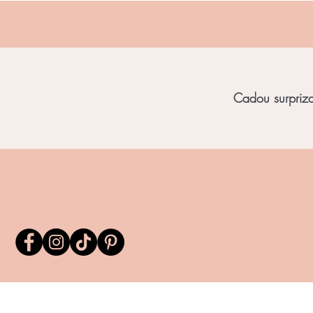
Cadou surpriza 
Home
Bijuterii Unicat
Bijuterii Chihl