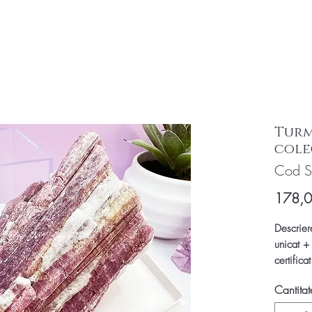
Turm
cole
Cod 
178,
Descrier
unicat +
certifica
Mineral 
Cantitat
Rubelit),
prezenta