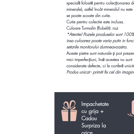
specială folosită pentru colecționarea d
minerale), astfel încât mineralul nu este li
se poate scoate din cutie.
Cutie pentru colectie este inclusa.
Culoare Turmalin (Rubelit): roz
*
Atentie!
Pozele produselor sunt 100%
insa culoarea poate varia putin in func
setarile monitorului dumneavoastra.
Aceste pietre sunt naturale și pot preze
mici imperfecțiuni, însă acestea nu sunt
considerate defecte, ci le conferă unicit
Produs unicat - primiti fix cel din imagin
Impachetate
cu grija +
Cadou
Surpriza la
orice