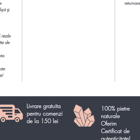
e
returnare
pit și
 reale
tie de
nta
ate
e!
Livrare gratuita
100% pietre
pentru comenzi
naturale
de la 150 lei
Oferim
Certificat de
autenticitate!