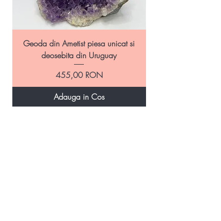
Geoda din Ametist piesa unicat si
Geoda Ametist natural
deosebita din Uruguay
Preț
455,00 RON
Adauga in Cos
informatii
Povestea noastra
Termeni si Conditii
Livrare si Retur
Politica de retur
Politica de confidentialitate