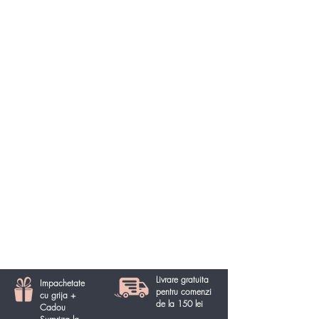
Livrare gratuita
Impachetate
pentru comenzi
cu grija +
de la 150 lei
Cadou