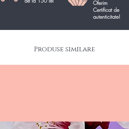
de la 150 lei
Oferim
depozitel
Certificat de
rocile m
autenticitate!
renumite
China, Pe
Auripigm
atractivă
Produse similare
datorită c
Creaza-t
cristale
deosebit
special 
minerale