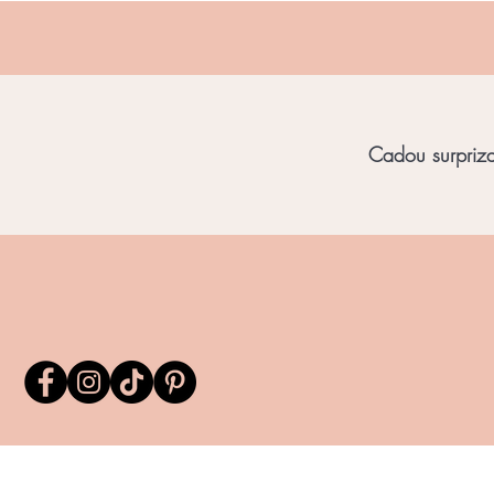
Cadou surpriza 
Home
Bijuterii Unicat
Bijuterii Chihl