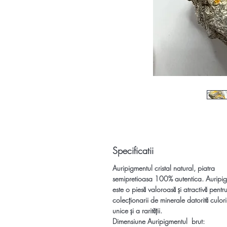
Specificatii
Auripigmentul cristal natural, piatra
semipretioasa 100% autentica. Auripi
este o piesă valoroasă și atractivă pentr
colecționarii de minerale datorită culori
unice și a rarității.
Dimensiune Auripigmentul brut: