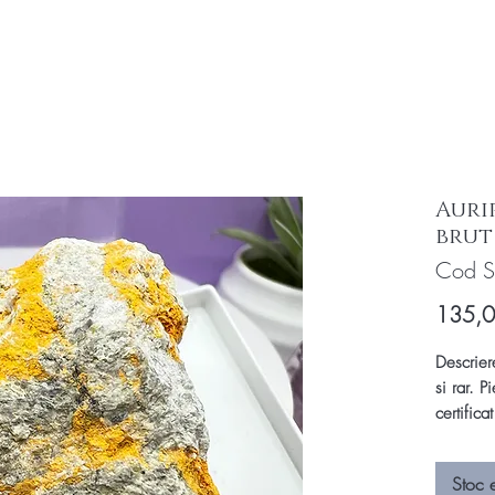
Auri
brut 
Cod 
135,
Descrier
si rar. 
certifica
calitate!
auripigme
Stoc 
spectacu