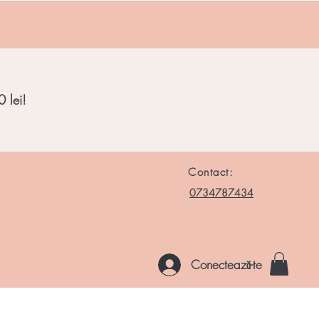
 lei!
Contact:
0734787434
Conectează-te
le si Roci
Chakre
Noutati
Altele