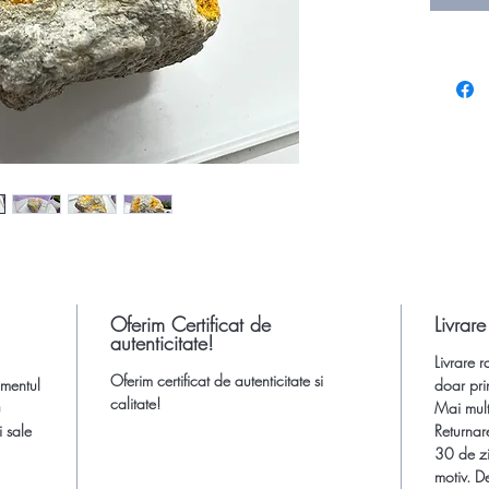
strălucit
Dimensiu
aprox.
i
latime 
Atentie!
in cutie.
*
Atenti
insa cul
setarile
Oferim Certificat de
Livrare
autenticitate!
Aceste pi
Livrare r
mici imp
Oferim certificat de autenticitate si
gmentul
doar pri
considera
calitate!
u
Mai multe
i sale
Returnar
Produs un
30 de zi
motiv. De