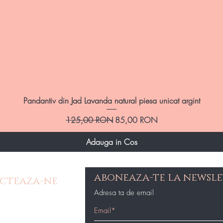
Afișare rapidă
Pandantiv din Jad Lavanda natural piesa unicat argint
Preț normal
Preț redus
125,00 RON
85,00 RON
Adauga in Cos
aboneaza-te la newsle
cteaza-ne
Adresa ta de email
e Contact
op@gmail.com