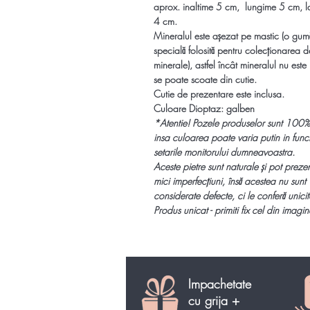
aprox.
inaltime 5 cm,
lungime 5 cm, l
4 cm.
Mineralul este așezat pe mastic (o gumă
specială folosită pentru colecționarea d
minerale), astfel încât mineralul nu este li
se poate scoate din cutie.
Cutie de prezentare este inclusa.
Culoare Dioptaz: galben
*
Atentie!
Pozele produselor sunt 100%
insa culoarea poate varia putin in func
setarile monitorului dumneavoastra.
Aceste pietre sunt naturale și pot preze
mici imperfecțiuni, însă acestea nu sunt
considerate defecte, ci le conferă unicit
Produs unicat - primiti fix cel din imagin
Impachetate
cu grija +