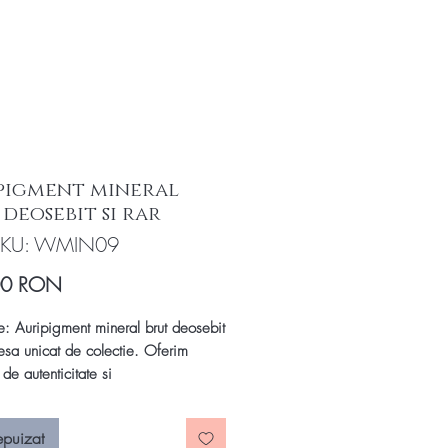
pigment mineral
deosebit si rar
SKU: WMIN09
Preț
00 RON
e: Auripigment mineral brut deosebit
Piesa unicat de colectie. Oferim
t de autenticitate si
Descoperiți frumusețea fascinantă a
ntului, un mineral rar și
epuizat
los, recunoscut pentru nuanțele sale