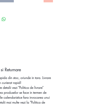
oare de galben auriu.
ne Auripigmentul brut:
naltime 5 cm,
lungime 5 cm,
4 cm.
 conține arsenic, se patreaza inchis
e!
Pozele produselor sunt 100% reale
oarea poate varia putin in functie de
 monitorului dumneavoastra.
 si Returnare
etre sunt naturale și pot prezenta
apida din stoc, oriunde in tara. Livrare
erfecțiuni, însă acestea nu sunt
n curierat rapid!
te defecte, ci le conferă unicitate
 detalii vezi "Politica de livrare"
ea produselor se face in termen de
icat - primiti fix cel din imagine!
le calendaristice fara invocarea unui
talii mai multe vezi la "Politica de