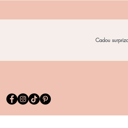
Cadou surpriza 
Home
Bijuterii Unicat
Bijuterii Chihl