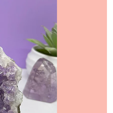
emipretiose decorative, obiecte
e din pietre naturale si cristale
la oferte speciale si livrare rapida