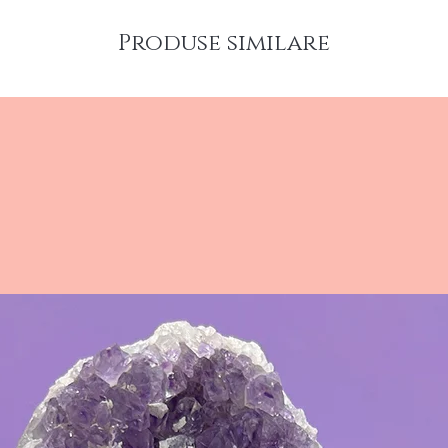
aparte. 
Produse similare
steatit v
care va 
din jur.
Dimensiu
potrivită
mese sau
Pe lângă 
de dinoza
are și be
cunoscut 
relaxante
promovar
utiliza a
meditați
momentel
amplifica