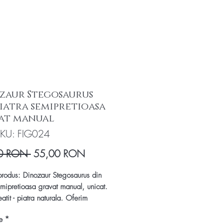
zaur Stegosaurus
piatra semipretioasa
at manual
KU: FIG024
Preț
Preț
0 RON 
55,00 RON
normal
redus
rodus: Dinozaur Stegosaurus din
emipretioasa gravat manual, unicat.
eatit - piatra naturala. Oferim
t de autenticitate!
e
*
figurină este sculptată manual din