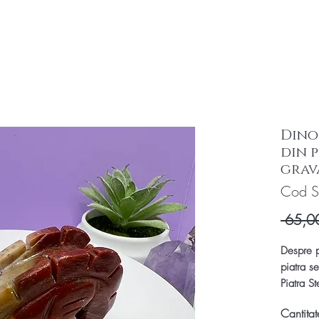
Dino
din 
grav
Cod S
 65,0
Despre p
piatra s
Piatra St
certifica
Cantitat
Fiecare 