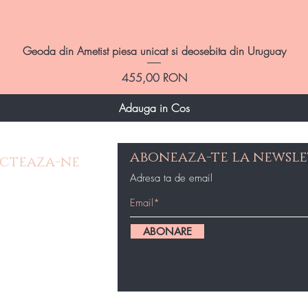
Afișare rapidă
Geoda din Ametist piesa unicat si deosebita din Uruguay
Preț
455,00 RON
Adauga in Cos
aboneaza-te la newsle
cteaza-ne
Adresa ta de email
e Contact
op@gmail.com
ABONARE
87434