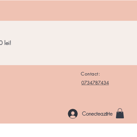
 lei!
Contact:
0734787434
Conectează-te
le si Roci
Chakre
Noutati
Altele