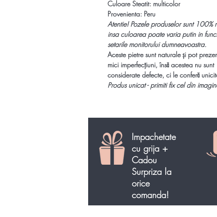
Culoare Steatit: multicolor
Provenienta: Peru
Atentie!
Pozele produselor sunt 100% r
insa culoarea poate varia putin in func
setarile monitorului dumneavoastra.
Aceste pietre sunt naturale și pot preze
mici imperfecțiuni, însă acestea nu sunt
considerate defecte, ci le conferă unicit
Produs unicat - primiti fix cel din imagin
Impachetate
cu grija +
Cadou
Surpriza la
orice
comanda!