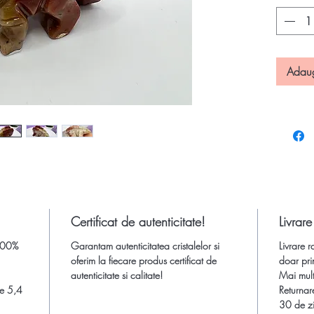
piatră se
numele d
naturală 
variegat
Adau
atractivă
relaxant
nuanțe ș
Dimensi
piatra:
a
5,4 cm;
Culoare S
Certificat de autenticitate!
Livrare
Provenie
 100%
Garantam autenticitatea cristalelor si
Livrare r
Atentie!
oferim la fiecare produs certificat de
doar pri
insa cul
autenticitate si calitate!
Mai multe
setarile
me 5,4
Returnar
30 de zi