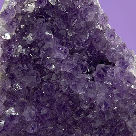
Pietre s
decorativ
naturale 
din stoc!