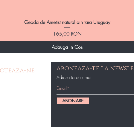
Afișare rapidă
Geoda de Ametist natural din tara Uruguay
Preț
165,00 RON
Adauga in Cos
aboneaza-te la newsle
cteaza-ne
Adresa ta de email
e Contact
op@gmail.com
ABONARE
87434