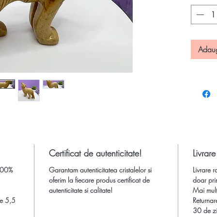
piatră se
numele d
naturală 
variegat
Adau
atractivă
relaxant
nuanțe ș
Dimensi
piatra:
a
5,5 cm;
Culoare S
Certificat de autenticitate!
Livrare
Provenie
 100%
Garantam autenticitatea cristalelor si
Livrare r
oferim la fiecare produs certificat de
doar pri
Atentie!
autenticitate si calitate!
Mai multe
insa cul
me 5,5
Returnar
setarile
30 de zi