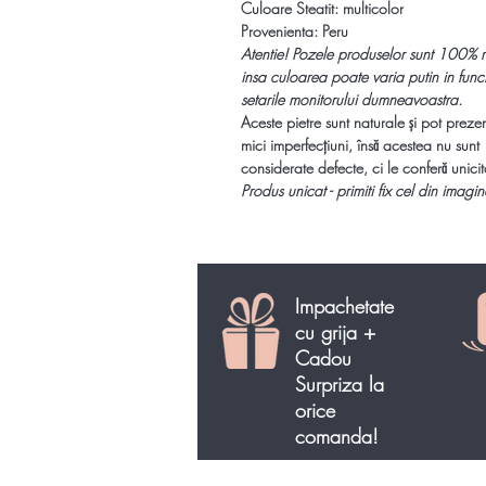
Culoare Steatit: multicolor
Provenienta: Peru
Atentie!
Pozele produselor sunt 100% r
insa culoarea poate varia putin in func
setarile monitorului dumneavoastra.
Aceste pietre sunt naturale și pot preze
mici imperfecțiuni, însă acestea nu sunt
considerate defecte, ci le conferă unicit
Produs unicat - primiti fix cel din imagin
Impachetate
cu grija +
Cadou
Surpriza la
orice
comanda!