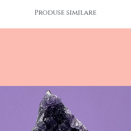
naturale
Produse similare
aparte. A
fi cu si
atrage ad
Dimensiu
potrivită
mese sau
Pe lângă 
de catel 
beneficii
pentru pr
relaxante
promovar
utiliza a
meditați
momentel
amplifica