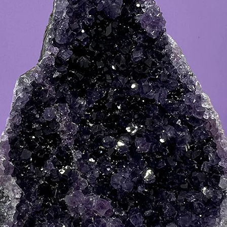
Pietre s
decorativ
naturale 
din stoc!