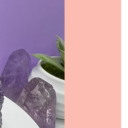
emipretiose decorative, obiecte
e din pietre naturale si cristale
la oferte speciale si livrare rapida