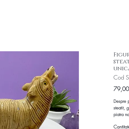
Figu
stea
unic
Cod S
79,0
Despre p
steatit, 
piatra na
autentici
Cantitat
Fiecare 