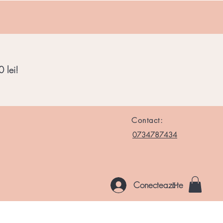
 lei!
Contact:
0734787434
Conectează-te
le si Roci
Chakre
Noutati
Altele