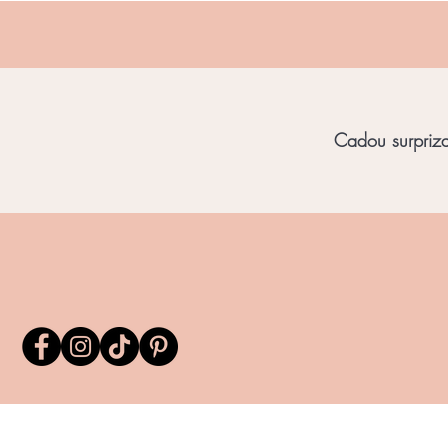
Cadou surpriza 
Home
Bijuterii Unicat
Bijuterii Chihl