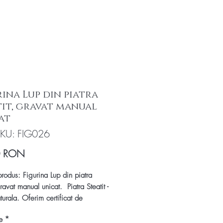
rina Lup din piatra
tit, gravat manual
at
KU: FIG026
Preț
0 RON
rodus: Figurina Lup din piatra
gravat manual unicat. Piatra Steatit -
turala. Oferim certificat de
tate!
e
*
figurină este sculptată manual din