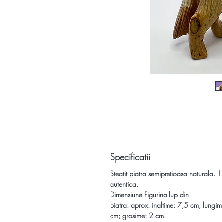
Specificatii
Steatit piatra semipretioasa naturala.
autentica.
Dimensiune
Figurina lup din
piatra:
aprox. inaltime: 7,5 cm; lungi
cm; grosime: 2 cm.