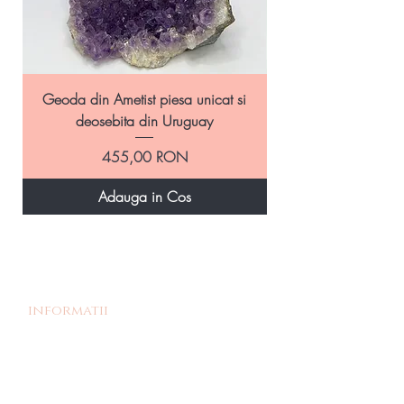
Geoda din Ametist piesa unicat si
Geoda Ametist natural
deosebita din Uruguay
Preț
455,00 RON
Adauga in Cos
informatii
Povestea noastra
Termeni si Conditii
Livrare si Retur
Politica de retur