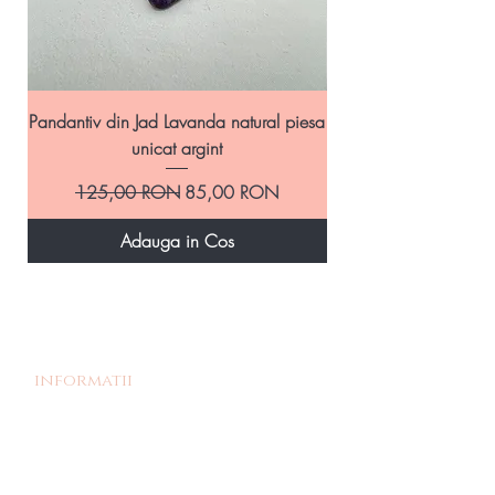
Pandantiv din Jad Lavanda natural piesa
Pandantiv handmade
unicat argint
Preț normal
Preț redus
125,00 RON
85,00 RON
Adauga in Cos
informatii
Povestea noastra
Termeni si Conditii
Livrare si Retur
Politica de retur