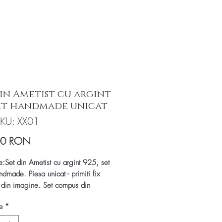
din Ametist cu argint
set handmade unicat
KU: XX01
Preț
00 RON
e:Set din Ametist cu argint 925, set
ndmade. Piesa unicat - primiti fix
 din imagine. Set compus din
v si cercei cu montura de argint
e
*
im certificat de autenticitate si