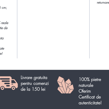
mici imp
returnare
considera
8 cm;
Produs un
 reale
tie de
nta
Comand
pret spec
ate
e!
Livrare gratuita
100% pietre
pentru comenzi
naturale
de la 150 lei
Oferim
Certificat de
autenticitate!