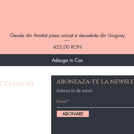
Afișare rapidă
Geoda din Ametist piesa unicat si deosebita din Uruguay
Preț
455,00 RON
Adauga in Cos
aboneaza-te la newsle
cteaza-ne
Adresa ta de email
e Contact
op@gmail.com
ABONARE
87434