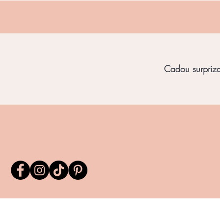
Cadou surpriza 
Home
Bijuterii Unicat
Bijuterii Chihl