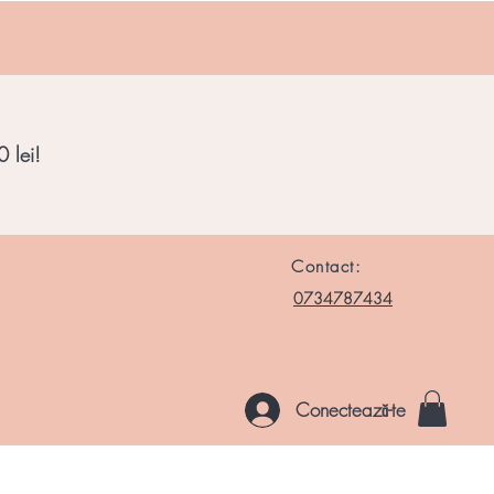
 lei!
Contact:
0734787434
Conectează-te
le si Roci
Chakre
Noutati
Altele