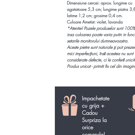
Dimensiune cercei:
aprox. lungime cu
agatatoare 5,3 cm; lungime piatra 3,
latime 1,2 cm; grosime 0,4 cm.
Culoare Ametist:
violet, lavanda
*
Atentie!
Pozele produselor sunt 100%
insa culoarea poate varia putin in func
setarile monitorului dumneavoastra.
Aceste pietre sunt naturale și pot preze
mici imperfecțiuni, însă acestea nu sunt
considerate defecte, ci le conferă unicit
Produs unicat - primiti fix cel din imagin
Impachetate
cu grija +
Cadou
Surpriza la
orice
comanda!