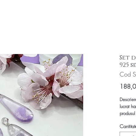
Set 
925 
Cod S
188,
Descrier
lucrat ha
produsul
Pandanti
Cantitat
925. Ofer
calitate!