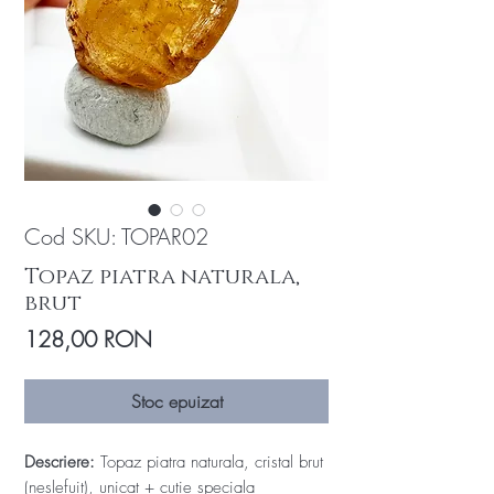
Cod SKU: TOPAR02
Topaz piatra naturala,
brut
Preț
128,00 RON
Stoc epuizat
Descriere:
Topaz piatra naturala, cristal brut
(neslefuit), unicat + cutie speciala